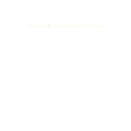
URUGUAY
MONJAS BENEDICTINAS
Abadía Sta. María
Madre de la Iglesia