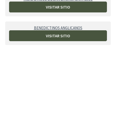
VISITAR SITIO
BENEDICTINOS ANGLICANOS
VISITAR SITIO
CAMALDULENSES EN ITALIA
VISITAR SITIO
ORDEN DE SAN JERÓNIMO
VISITAR SITIO
ALIANZA INTER MONASTERIOS