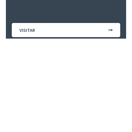
VISITAR
CHILE
MONJES TRAPENSES
Monasterio Santa María de Miraflores