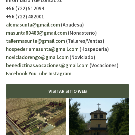
Información de contacto:
+56 (722) 512094
+56 (722) 482001
alemasunta@gmail.com
(Abadesa)
masunta80483@gmail.com
(Monasterio)
tallermasunta@gmail.com
(Talleres/Ventas)
hospederiamasunta@gmail.com
(Hospedería)
noviciadorengo@gmail.com
(Noviciado)
benedictinas.vocaciones@gmail.com
(Vocaciones)
Facebook
YouTube
Instagram
VISITAR SITIO WEB