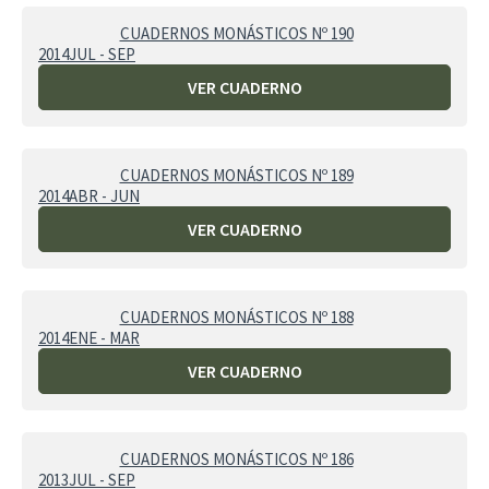
CUADERNOS MONÁSTICOS Nº 190
2014
JUL - SEP
VER CUADERNO
CUADERNOS MONÁSTICOS Nº 189
2014
ABR - JUN
VER CUADERNO
CUADERNOS MONÁSTICOS Nº 188
2014
ENE - MAR
VER CUADERNO
CUADERNOS MONÁSTICOS Nº 186
2013
JUL - SEP