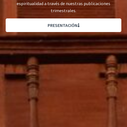
espiritualidad a través de nuestras publicaciones
trimestrales.
PRESENTACIÓN