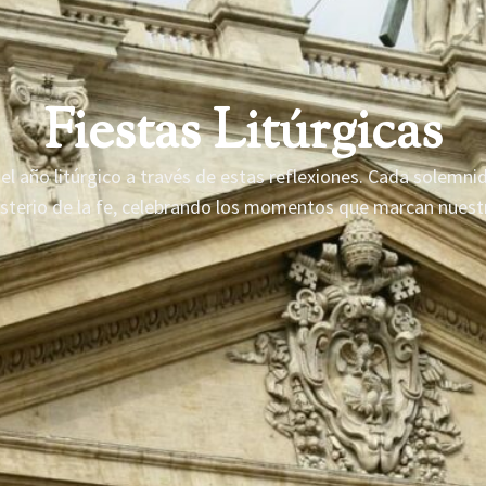
Fiestas Litúrgicas
 año litúrgico a través de estas reflexiones. Cada solemnida
isterio de la fe, celebrando los momentos que marcan nuestr