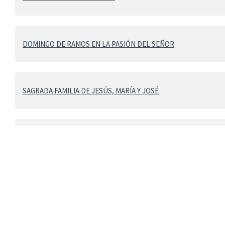
DOMINGO DE RAMOS EN LA PASIÓN DEL SEÑOR
SAGRADA FAMILIA DE JESÚS, MARÍA Y JOSÉ
SOLEMNIDAD DE NUESTRO PADRE SAN BENITO
DOMINGO DE PASCUA DE LA RESURRECCIÓN DEL SEÑOR