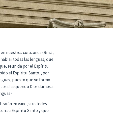
 en nuestros corazones (Rm 5,
e hablar todas las lenguas, que
que, reunida por el Espíritu
bido el Espíritu Santo, ¿por
lenguas, puesto que yo formo
a cosa ha querido Dios darnos a
enguas?
brarán en vano, si ustedes
 con su Espíritu Santo y que