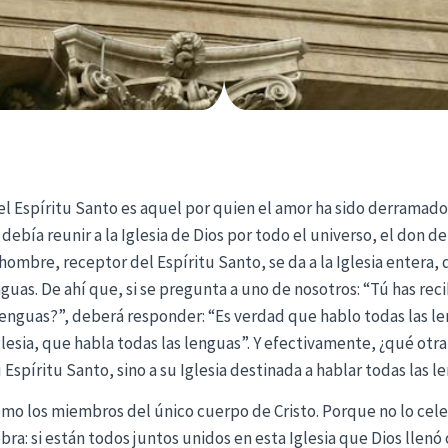
l Espíritu Santo es aquel por quien el amor ha sido derramado
debía reunir a la Iglesia de Dios por todo el universo, el don d
ombre, receptor del Espíritu Santo, se da a la Iglesia entera, 
guas. De ahí que, si se pregunta a uno de nosotros: “Tú has reci
 lenguas?”, deberá responder: “Es verdad que hablo todas las 
glesia, que habla todas las lenguas”. Y efectivamente, ¿qué otr
Espíritu Santo, sino a su Iglesia destinada a hablar todas las l
mo los miembros del único cuerpo de Cristo. Porque no lo cele
ra: si están todos juntos unidos en esta Iglesia que Dios llenó