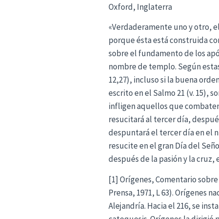
Oxford, Inglaterra
«Verdaderamente uno y otro, el 
porque ésta está construida con 
sobre el fundamento de los após
nombre de templo. Según estas p
12,27), incluso si la buena orde
escrito en el Salmo 21 (v. 15),
infligen aquellos que combaten
resucitará al tercer día, despué
despuntará el tercer día en el n
resucite en el gran Día del Seño
después de la pasión y la cruz, e
[1] Orígenes, Comentario sobre 
Prensa, 1971, L 63). Orígenes na
Alejandría. Hacia el 216, se ins
catequesis. Orígenes la dirigió