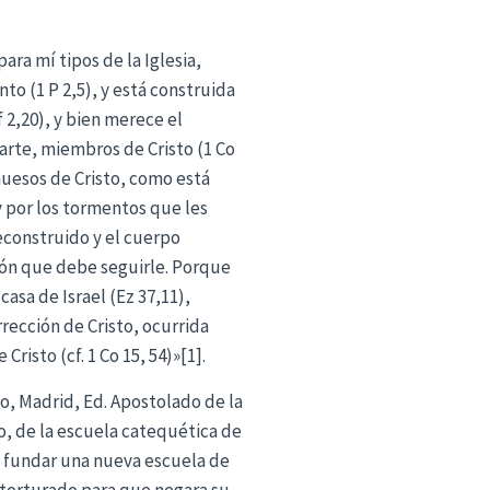
ra mí tipos de la Iglesia,
to (1 P 2,5), y está construida
 2,20), y bien merece el
arte, miembros de Cristo (1 Co
 huesos de Cristo, como está
y por los tormentos que les
econstruido y el cuerpo
ación que debe seguirle. Porque
casa de Israel (Ez 37,11),
rrección de Cristo, ocurrida
risto (cf. 1 Co 15, 54)»[1].
po, Madrid, Ed. Apostolado de la
spo, de la escuela catequética de
ó a fundar una nueva escuela de
e torturado para que negara su