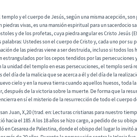
templo y el cuerpo de Jesús, según una misma acepción, son pa
piedras vivas, es una mansión espiritual para un sacerdocio san
toles y de los profetas, cuya piedra angular es Cristo Jesús (Ef
alabras: Ustedes son el cuerpo de Cristo y, cada uno por su p
nación de las piedras viene a ser destruida, incluso si todos los
 son estrangulados por los cepos tendidos por las persecuciones 
 la unidad del templo en esas persecuciones, el templo será r
s del día de la malicia que se acerca a él y del día de la realiz
uevo cielo y en la nueva tierra cuando aquellos huesos, toda la 
r, después de la victoria sobre la muerte. De forma que la resu
ncierra en sí el misterio de la resurrección de todo el cuerpo de C
san Juan, X,20 (trad. en: Lecturas cristianas para nuestro tiem
ció hacia el 185. A los 18 años se hizo cargo, a pedido de su obi
taló en Cesarea de Palestina, donde el obispo del lugar lo invit
 por más de 20 años. Durante la persecución contra la Iglesia fu