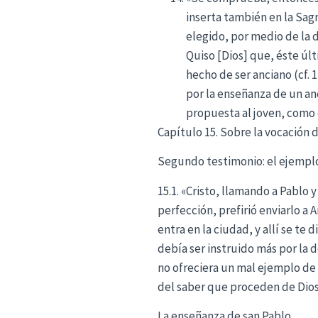
inserta también en la Sagr
elegido, por medio de la d
Quiso [Dios] que, éste últ
hecho de ser anciano (cf. 
por la enseñanza de un an
propuesta al joven, como 
Capítulo 15. Sobre la vocación 
Segundo testimonio: el ejempl
15.1. «Cristo, llamando a Pablo
perfección, prefirió enviarlo a 
entra en la ciudad, y allí se te
debía ser instruido más por la 
no ofreciera un mal ejemplo de 
del saber que proceden de Dios,
La enseñanza de san Pablo