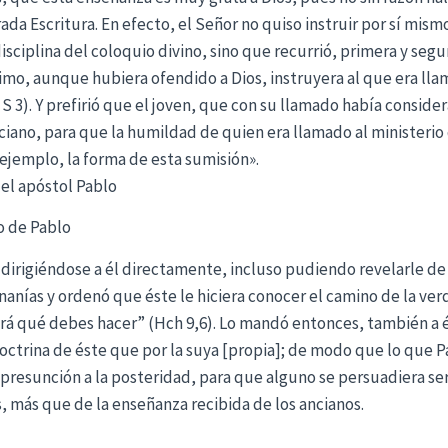
ada Escritura. En efecto, el Señor no quiso instruir por sí mism
isciplina del coloquio divino, sino que recurrió, primera y segu
imo, aunque hubiera ofendido a Dios, instruyera al que era llam
1 S 3). Y prefirió que el joven, que con su llamado había consid
ciano, para que la humildad de quien era llamado al ministerio
ejemplo, la forma de esta sumisión».
del apóstol Pablo
o de Pablo
 y dirigiéndose a él directamente, incluso pudiendo revelarle d
Ananías y ordenó que éste le hiciera conocer el camino de la ve
 dirá qué debes hacer” (Hch 9,6). Lo mandó entonces, también a 
doctrina de éste que por la suya [propia]; de modo que lo que 
presunción a la posteridad, para que alguno se persuadiera ser
 más que de la enseñanza recibida de los ancianos.