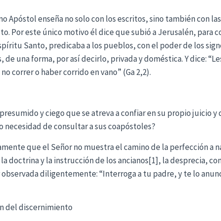
mo Apóstol enseña no solo con los escritos, sino también con la
. Por este único motivo él dice que subió a Jerusalén, para c
píritu Santo, predicaba a los pueblos, con el poder de los signo
, de una forma, por así decirlo, privada y doméstica. Y dice: “L
no correr o haber corrido en vano” (Ga 2,2).
n presumido y ciego que se atreva a confiar en su propio juicio 
o necesidad de consultar a sus coapóstoles?
ramente que el Señor no muestra el camino de la perfección a n
 la doctrina y la instrucción de los ancianos[1], la desprecia, c
observada diligentemente: “Interroga a tu padre, y te lo anuncia
ón del discernimiento