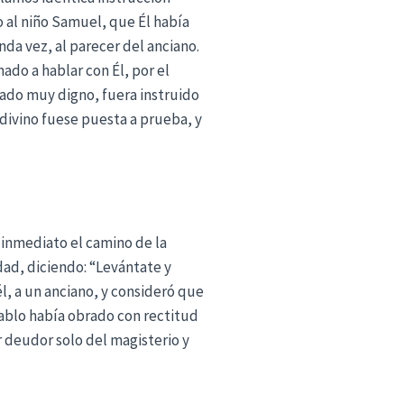
o al niño Samuel, que Él había
nda vez, al parecer del anciano.
ado a hablar con Él, por el
erado muy digno, fuera instruido
 divino fuese puesta a prueba, y
e inmediato el camino de la
rdad, diciendo: “Levántate y
él, a un anciano, y consideró que
Pablo había obrado con rectitud
 deudor solo del magisterio y