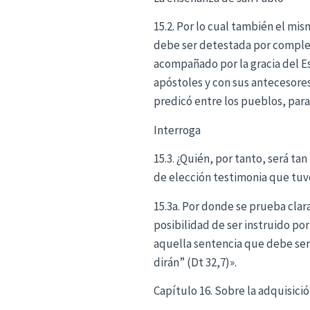
15.2. Por lo cual también el mis
debe ser detestada por completo
acompañado por la gracia del Es
apóstoles y con sus antecesores
predicó entre los pueblos, para 
Interroga
15.3. ¿Quién, por tanto, será ta
de elección testimonia que tuv
15.3a. Por donde se prueba cla
posibilidad de ser instruido por
aquella sentencia que debe ser 
dirán” (Dt 32,7)».
Capítulo 16. Sobre la adquisici