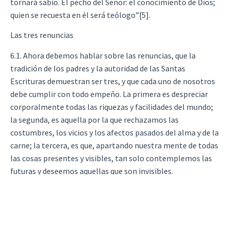
tornará sabio. El pecho del Señor: el conocimiento de Dios;
quien se recuesta en él será teólogo”[5].
Las tres renuncias
6.1. Ahora debemos hablar sobre las renuncias, que la
tradición de los padres y la autoridad de las Santas
Escrituras demuestran ser tres, y que cada uno de nosotros
debe cumplir con todo empeño. La primera es despreciar
corporalmente todas las riquezas y facilidades del mundo;
la segunda, es aquella por la que rechazamos las
costumbres, los vicios y los afectos pasados del alma y de la
carne; la tercera, es que, apartando nuestra mente de todas
las cosas presentes y visibles, tan solo contemplemos las
futuras y deseemos aquellas que son invisibles.
Las tres renuncias de Abraham
6.2. Leemos que estas tres renuncias el Señor le ordenó
cumplir también a Abraham cuando le dijo: “Sal de tu tierra