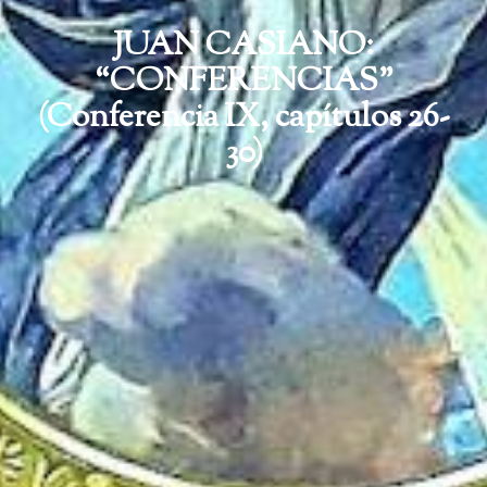
JUAN CASIANO:
“CONFERENCIAS”
(Conferencia IX, capítulos 26-
30)