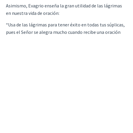
Asimismo, Evagrio enseña la gran utilidad de las lágrimas
en nuestra vida de oración:
“Usa de las lágrimas para tener éxito en todas tus súplicas,
pues el Señor se alegra mucho cuando recibe una oración
hecha con lágrimas.
Aunque derrames torrentes de lágrimas en tu oración, no
por eso te engrías como si fueras más que los demás.
Simplemente tu oración ha recibido una ayuda para que
puedas confesar generosamente tus pecados y aplacar al
Señor con tus lágrimas”[6].
Y en el apotegma citado a continuación la enseñanza del
monje del Ponto anticipa notablemente las que nos
ofreece en esta Conferencia abba Isaac:
«Dijo abba Evagrio: “Cuando estás en la celda, recoge tu
espíritu: recuerda el día de la muerte, mira la mortificación