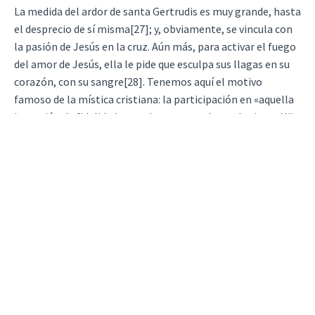
La medida del ardor de santa Gertrudis es muy grande, hasta
el desprecio de sí misma[27]; y, obviamente, se vincula con
la pasión de Jesús en la cruz. Aún más, para activar el fuego
del amor de Jesús, ella le pide que esculpa sus llagas en su
corazón, con su sangre[28]. Tenemos aquí el motivo
famoso de la mística cristiana: la participación en «aquella
intención de fidelidad y aquel amor con el que el mismo Hijo
de Dios deseaba que la alabanza del Padre y la salvación del
género humano»[29]. El impacto de esta unión es recíproco,
y para santa Gertrudis se realiza frecuentemente en el
ambiente de la oración litúrgica. Ella «rumiaba miles de
veces con gran fervor los versículos que expresaban el
mayor ardor de sus deseos hacia Dios, y, en consecuencia, la
atracción más fuerte hacia aquel por el que desfallecía de
amor, para fundirse con él en lo más profundo de su
ser»[30].
Pero también cualquier alma, como la de Gertrudis, puede