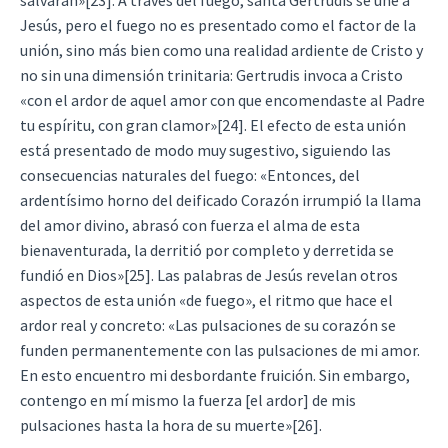
salvaran»[23]. A través del fuego, santa Gertrudis se une a
Jesús, pero el fuego no es presentado como el factor de la
unión, sino más bien como una realidad ardiente de Cristo y
no sin una dimensión trinitaria: Gertrudis invoca a Cristo
«con el ardor de aquel amor con que encomendaste al Padre
tu espíritu, con gran clamor»[24]. El efecto de esta unión
está presentado de modo muy sugestivo, siguiendo las
consecuencias naturales del fuego: «Entonces, del
ardentísimo horno del deificado Corazón irrumpió la llama
del amor divino, abrasó con fuerza el alma de esta
bienaventurada, la derritió por completo y derretida se
fundió en Dios»[25]. Las palabras de Jesús revelan otros
aspectos de esta unión «de fuego», el ritmo que hace el
ardor real y concreto: «Las pulsaciones de su corazón se
funden permanentemente con las pulsaciones de mi amor.
En esto encuentro mi desbordante fruición. Sin embargo,
contengo en mí mismo la fuerza [el ardor] de mis
pulsaciones hasta la hora de su muerte»[26].