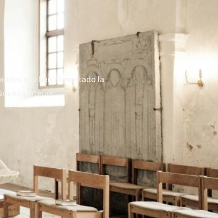
exiones que han alimentado la
squeda interior.