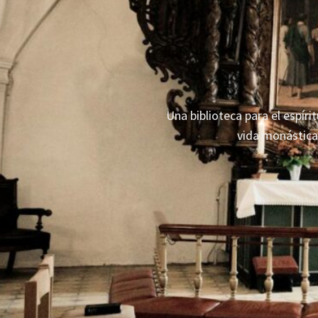
Una biblioteca para el espír
vida monástica 