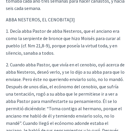
tomaba cada año tres semanas para hacer canastos, y hacía
seis cada semana.
ABBA NESTEROS, EL CENOBITA[3]
1. Decía abba Pastor de abba Nesteros, que el anciano era
como la serpiente de bronce que hizo Moisés para curar al
pueblo (cf. Nm 21,8-9), porque poseía la virtud toda, y en
silencio, sanaba a todos.
2. Cuando abba Pastor, que vivía en el cenobio, oyó acerca de
abba Nesteros, deseó verlo, y se lo dijo a su abba para que lo
enviase. Pero éste no queriendo enviarlo solo, no lo mandó.
Después de unos días, el ecónomo del cenobio, que sufría
una tentación, rogó a su abba que le permitiese ir a ver a
abba Pastor para manifestarte su pensamiento. Él se lo
permitió diciéndole: “Toma contigo al hermano, porque el
anciano me habló de él y temiendo enviarlo solo, no lo
mandé”. Cuando llegó el ecónomo adonde estaba el
anciano, le habló de sus pensamientos y lo curó. Después