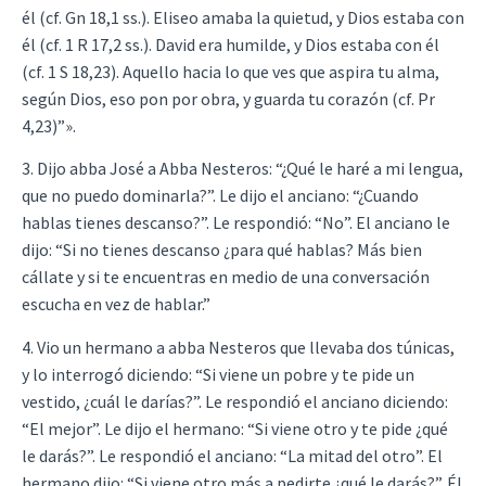
él (cf. Gn 18,1 ss.). Eliseo amaba la quietud, y Dios estaba con
él (cf. 1 R 17,2 ss.). David era humilde, y Dios estaba con él
(cf. 1 S 18,23). Aquello hacia lo que ves que aspira tu alma,
según Dios, eso pon por obra, y guarda tu corazón (cf. Pr
4,23)”».
3. Dijo abba José a Abba Nesteros: “¿Qué le haré a mi lengua,
que no puedo dominarla?”. Le dijo el anciano: “¿Cuando
hablas tienes descanso?”. Le respondió: “No”. El anciano le
dijo: “Si no tienes descanso ¿para qué hablas? Más bien
cállate y si te encuentras en medio de una conversación
escucha en vez de hablar.”
4. Vio un hermano a abba Nesteros que llevaba dos túnicas,
y lo interrogó diciendo: “Si viene un pobre y te pide un
vestido, ¿cuál le darías?”. Le respondió el anciano diciendo:
“El mejor”. Le dijo el hermano: “Si viene otro y te pide ¿qué
le darás?”. Le respondió el anciano: “La mitad del otro”. El
hermano dijo: “Si viene otro más a pedirte ¿qué le darás?”. Él