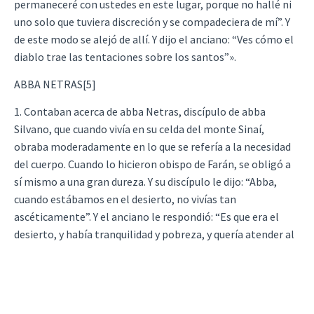
permaneceré con ustedes en este lugar, porque no hallé ni
uno solo que tuviera discreción y se compadeciera de mí”. Y
de este modo se alejó de allí. Y dijo el anciano: “Ves cómo el
diablo trae las tentaciones sobre los santos”».
ABBA NETRAS[5]
1. Contaban acerca de abba Netras, discípulo de abba
Silvano, que cuando vivía en su celda del monte Sinaí,
obraba moderadamente en lo que se refería a la necesidad
del cuerpo. Cuando lo hicieron obispo de Farán, se obligó a
sí mismo a una gran dureza. Y su discípulo le dijo: “Abba,
cuando estábamos en el desierto, no vivías tan
ascéticamente”. Y el anciano le respondió: “Es que era el
desierto, y había tranquilidad y pobreza, y quería atender al
cuerpo de manera que no enfermase y no buscase lo que no
tenía. Pero ahora es el mundo, y hay ocasiones; y si aquí
enfermase, hay quien me asista sin perder al monje”.