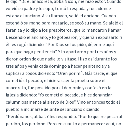
le dijo: “Di: el anacoreta, abba Nicón, me hizo esto”. Cuando
volvió su padre y lo supo, tomó la espada y fue adonde
estaba el anciano. A su llamado, salió el anciano. Cuando
extendió su mano para matarlo, se secó su mano. Se alejó el
faranita y lo dijo a los presbíteros, que lo mandaron llamar.
Descendió el anciano, y lo golpearon, y querían expulsarlo. Y
él les rogó diciendo: “Por Dios se los pido, déjenme aquí
para que haga penitencia”. Y lo apartaron por tres años y
dieron orden de que nadie lo visitase. Hizo así durante los
tres años y venía cada domingo a hacer penitencia y a
suplicar a todos diciendo: “Oren por mí”. Más tarde, el que
cometió el pecado, e hiciera caer la prueba sobre el
anacoreta, fue poseído por el demonio y confesó en la
iglesia diciendo: “Yo cometí el pecado, e hice denunciar
calumniosamente al siervo de Dios”. Vino entonces todo el
pueblo a inclinarse delante del anciano diciendo:
“Perdónanos, abba”. Y les respondió: “Por lo que respecta al
perdón, los perdono. Pero en cuanto a permanecer aquí, no