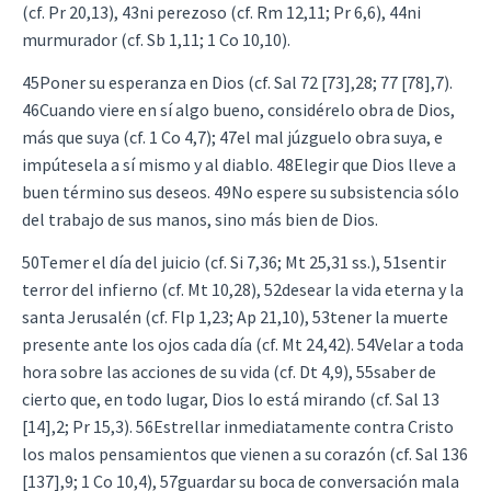
(cf. Pr 20,13), 43ni perezoso (cf. Rm 12,11; Pr 6,6), 44ni
murmurador (cf. Sb 1,11; 1 Co 10,10).
45Poner su esperanza en Dios (cf. Sal 72 [73],28; 77 [78],7).
46Cuando viere en sí algo bueno, considérelo obra de Dios,
más que suya (cf. 1 Co 4,7); 47el mal júzguelo obra suya, e
impútesela a sí mismo y al diablo. 48Elegir que Dios lleve a
buen término sus deseos. 49No espere su subsistencia sólo
del trabajo de sus manos, sino más bien de Dios.
50Temer el día del juicio (cf. Si 7,36; Mt 25,31 ss.), 51sentir
terror del infierno (cf. Mt 10,28), 52desear la vida eterna y la
santa Jerusalén (cf. Flp 1,23; Ap 21,10), 53tener la muerte
presente ante los ojos cada día (cf. Mt 24,42). 54Velar a toda
hora sobre las acciones de su vida (cf. Dt 4,9), 55saber de
cierto que, en todo lugar, Dios lo está mirando (cf. Sal 13
[14],2; Pr 15,3). 56Estrellar inmediatamente contra Cristo
los malos pensamientos que vienen a su corazón (cf. Sal 136
[137],9; 1 Co 10,4), 57guardar su boca de conversación mala