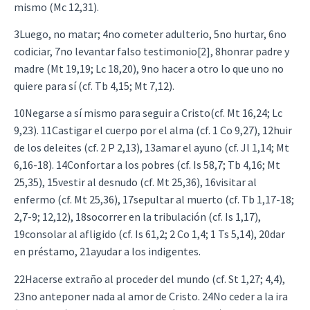
mismo (Mc 12,31).
3Luego, no matar; 4no cometer adulterio, 5no hurtar, 6no
codiciar, 7no levantar falso testimonio[2], 8honrar padre y
madre (Mt 19,19; Lc 18,20), 9no hacer a otro lo que uno no
quiere para sí (cf. Tb 4,15; Mt 7,12).
10Negarse a sí mismo para seguir a Cristo(cf. Mt 16,24; Lc
9,23). 11Castigar el cuerpo por el alma (cf. 1 Co 9,27), 12huir
de los deleites (cf. 2 P 2,13), 13amar el ayuno (cf. Jl 1,14; Mt
6,16-18). 14Confortar a los pobres (cf. Is 58,7; Tb 4,16; Mt
25,35), 15vestir al desnudo (cf. Mt 25,36), 16visitar al
enfermo (cf. Mt 25,36), 17sepultar al muerto (cf. Tb 1,17-18;
2,7-9; 12,12), 18socorrer en la tribulación (cf. Is 1,17),
19consolar al afligido (cf. Is 61,2; 2 Co 1,4; 1 Ts 5,14), 20dar
en préstamo, 21ayudar a los indigentes.
22Hacerse extraño al proceder del mundo (cf. St 1,27; 4,4),
23no anteponer nada al amor de Cristo. 24No ceder a la ira