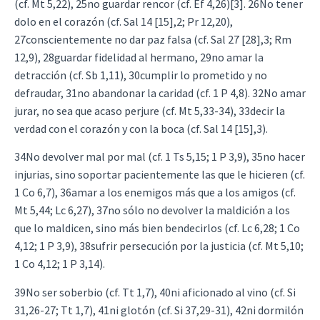
(cf. Mt 5,22), 25no guardar rencor (cf. Ef 4,26)[3]. 26No tener
dolo en el corazón (cf. Sal 14 [15],2; Pr 12,20),
27conscientemente no dar paz falsa (cf. Sal 27 [28],3; Rm
12,9), 28guardar fidelidad al hermano, 29no amar la
detracción (cf. Sb 1,11), 30cumplir lo prometido y no
defraudar, 31no abandonar la caridad (cf. 1 P 4,8). 32No amar
jurar, no sea que acaso perjure (cf. Mt 5,33-34), 33decir la
verdad con el corazón y con la boca (cf. Sal 14 [15],3).
34No devolver mal por mal (cf. 1 Ts 5,15; 1 P 3,9), 35no hacer
injurias, sino soportar pacientemente las que le hicieren (cf.
1 Co 6,7), 36amar a los enemigos más que a los amigos (cf.
Mt 5,44; Lc 6,27), 37no sólo no devolver la maldición a los
que lo maldicen, sino más bien bendecirlos (cf. Lc 6,28; 1 Co
4,12; 1 P 3,9), 38sufrir persecución por la justicia (cf. Mt 5,10;
1 Co 4,12; 1 P 3,14).
39No ser soberbio (cf. Tt 1,7), 40ni aficionado al vino (cf. Si
31,26-27; Tt 1,7), 41ni glotón (cf. Si 37,29-31), 42ni dormilón