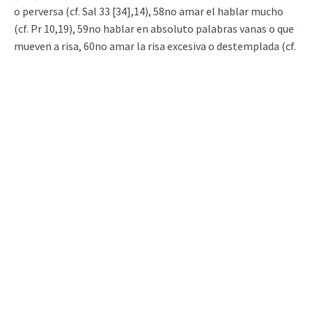
o perversa (cf. Sal 33 [34],14), 58no amar el hablar mucho
(cf. Pr 10,19), 59no hablar en absoluto palabras vanas o que
mueven a risa, 60no amar la risa excesiva o destemplada (cf.
Si 21,20).
61Oír con gusto las lecturas santas, 62darse
frecuentemente a la oración (cf. Lc 18,1; 1 Ts 5,17; Col 4,2),
63confesar diariamente a Dios en la oración, con lágrimas y
gemidos, las culpas pasadas (cf. Mt 6,12), 64enmendarse en
adelante de esas mismas faltas (cf. Sal 6,7).
65No satisfacer los deseos de la carne (cf. Ga 5,16), 66odiar
la propia voluntad (cf. Si 18,30), 67prestar obediencia a las
moniciones del abad.
68No querer ser llamado santo antes de serlo, sino serlo
primero para que lo digan con verdad, y tengan que llamarle
así (cf. Mt 6,1). 69Poner por obra diariamente los preceptos
de Dios (cf. Si 6,37), 70amar la castidad (cf. Jdt 15,11 Vulg.),