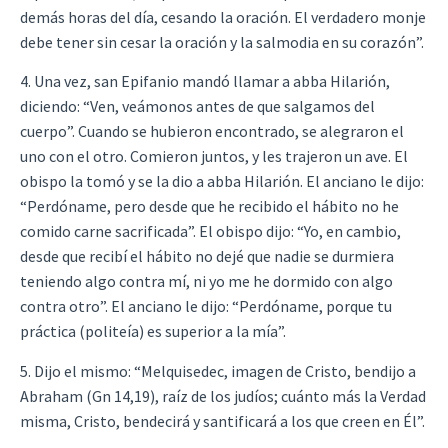
demás horas del día, cesando la oración. El verdadero monje
debe tener sin cesar la oración y la salmodia en su corazón”.
4. Una vez, san Epifanio mandó llamar a abba Hilarión,
diciendo: “Ven, veámonos antes de que salgamos del
cuerpo”. Cuando se hubieron encontrado, se alegraron el
uno con el otro. Comieron juntos, y les trajeron un ave. El
obispo la tomó y se la dio a abba Hilarión. El anciano le dijo:
“Perdóname, pero desde que he recibido el hábito no he
comido carne sacrificada”. El obispo dijo: “Yo, en cambio,
desde que recibí el hábito no dejé que nadie se durmiera
teniendo algo contra mí, ni yo me he dormido con algo
contra otro”. El anciano le dijo: “Perdóname, porque tu
práctica (politeía) es superior a la mía”.
5. Dijo el mismo: “Melquisedec, imagen de Cristo, bendijo a
Abraham (Gn 14,19), raíz de los judíos; cuánto más la Verdad
misma, Cristo, bendecirá y santificará a los que creen en Él”.