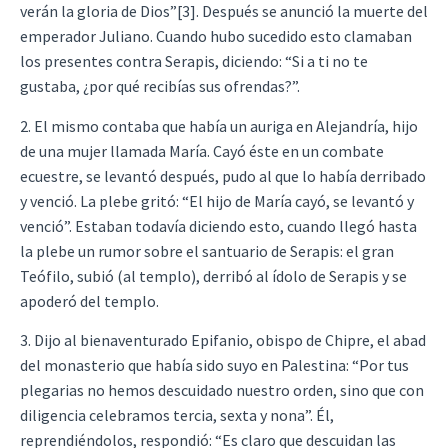
verán la gloria de Dios”[3]. Después se anunció la muerte del
emperador Juliano. Cuando hubo sucedido esto clamaban
los presentes contra Serapis, diciendo: “Si a ti no te
gustaba, ¿por qué recibías sus ofrendas?”.
2. El mismo contaba que había un auriga en Alejandría, hijo
de una mujer llamada María. Cayó éste en un combate
ecuestre, se levantó después, pudo al que lo había derribado
y venció. La plebe gritó: “El hijo de María cayó, se levantó y
venció”. Estaban todavía diciendo esto, cuando llegó hasta
la plebe un rumor sobre el santuario de Serapis: el gran
Teófilo, subió (al templo), derribó al ídolo de Serapis y se
apoderó del templo.
3. Dijo al bienaventurado Epifanio, obispo de Chipre, el abad
del monasterio que había sido suyo en Palestina: “Por tus
plegarias no hemos descuidado nuestro orden, sino que con
diligencia celebramos tercia, sexta y nona”. Él,
reprendiéndolos, respondió: “Es claro que descuidan las