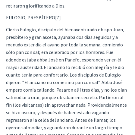
retiraron glorificando a Dios.
EULOGIO, PRESBÍTERO[7]
Cierto Eulogio, discípulo del bienaventurado obispo Juan,
presbítero y gran asceta, ayunaba dos días seguidos y a
menudo extendía el ayuno por toda la semana, comiendo
sólo pan con sal; era celebrado por los hombres. Fue
adonde estaba abba José en Panefo, esperando ver en él
mayor austeridad. El anciano lo recibió con alegría y le dio
cuanto tenía para confortarlo. Los discípulos de Eulogio
dijeron: “El anciano no come sino pan con sal”. Abba José
empero comía callando. Pasaron allí tres días, y no los oían
salmodiar u orar, porque obraban en secreto. Partieron al
fin (los visitantes) sin aprovechar nada. Providencialmente
se hizo oscuro, y después de haber estado vagando
regresaron a la celda del anciano. Antes de llamar, los
oyeron salmodiar, y aguardaron durante un largo tiempo
antes de llamar nuevamente. Cesando en su salmodia los