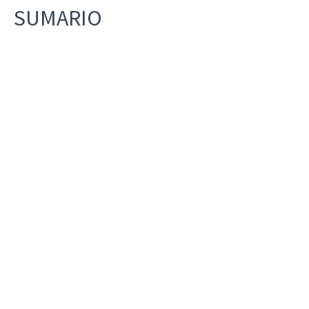
SUMARIO
Editorial
Una aproximación psicológica a la
humildad en la Regla de san Benito
cuadernos-monasticos-69-3293.pdf
ANTOINE VERGOTE
Artículo
¿Siguen siendo actuales los doce grados
de humildad de la Regla de san Benito?
cuadernos-monasticos-69-3294.pdf
EMMANUEL LATTEUR, OSB