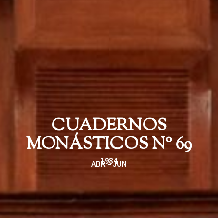
CUADERNOS
MONÁSTICOS Nº 69
1984
ABR – JUN