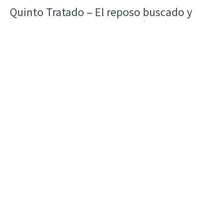
Quinto Tratado – El reposo buscado y
preparado por Cristo para sí y para
nosotros
cuadernos-monasticos-82-3530.pdf
BALDUINO DE FORD
Fuente
Implantación de la vida benedictina en
el Paraguay
cuadernos-monasticos-82-3531.pdf
MAURO MATTHEI, OSB
Crónica
Habla el amor. Selección y adaptación