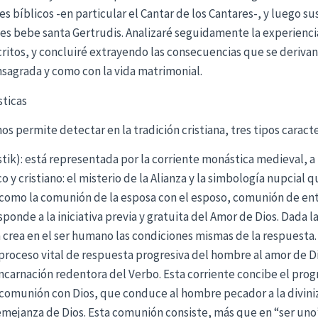
 bíblicos -en particular el Cantar de los Cantares-, y luego su
les bebe santa Gertrudis. Analizaré seguidamente la experienci
critos, y concluiré extrayendo las consecuencias que se derivan
onsagrada y como con la vida matrimonial.
sticas
nos permite detectar en la tradición cristiana, tres tipos caract
ik): está representada por la corriente monástica medieval, a pa
y cristiano: el misterio de la Alianza y la simbología nupcial 
omo la comunión de la esposa con el esposo, comunión de ent
ponde a la iniciativa previa y gratuita del Amor de Dios. Dada la 
n crea en el ser humano las condiciones mismas de la respuesta
 proceso vital de respuesta progresiva del hombre al amor de Dio
 encarnación redentora del Verbo. Esta corriente concibe el prog
comunión con Dios, que conduce al hombre pecador a la divinizac
emejanza de Dios. Esta comunión consiste, más que en “ser uno”