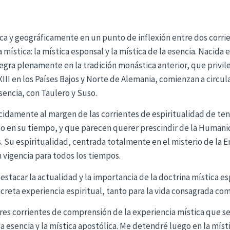
ica y geográficamente en un punto de inflexión entre dos corrie
 mística: la mística esponsal y la mística de la esencia. Nacida 
egra plenamente en la tradición monástica anterior, que privileg
III en los Países Bajos y Norte de Alemania, comienzan a circul
sencia, con Taulero y Suso.
cidamente al margen de las corrientes de espiritualidad de t
o en su tiempo, y que parecen querer prescindir de la Humani
s. Su espiritualidad, centrada totalmente en el misterio de la 
n vigencia para todos los tiempos.
stacar la actualidad y la importancia de la doctrina mística e
creta experiencia espiritual, tanto para la vida consagrada com
es corrientes de comprensión de la experiencia mística que se h
 la esencia y la mística apostólica. Me detendré luego en la mís