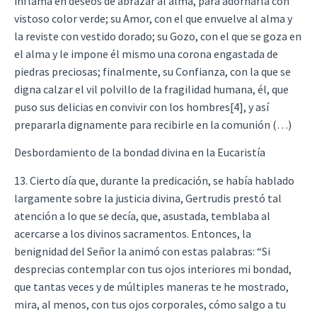
inflama en deseos de abrazar al alma, para adornarla con
vistoso color verde; su Amor, con el que envuelve al alma y
la reviste con vestido dorado; su Gozo, con el que se goza en
el alma y le impone él mismo una corona engastada de
piedras preciosas; finalmente, su Confianza, con la que se
digna calzar el vil polvillo de la fragilidad humana, él, que
puso sus delicias en convivir con los hombres[4], y así
prepararla dignamente para recibirle en la comunión (…)
Desbordamiento de la bondad divina en la Eucaristía
13. Cierto día que, durante la predicación, se había hablado
largamente sobre la justicia divina, Gertrudis prestó tal
atención a lo que se decía, que, asustada, temblaba al
acercarse a los divinos sacramentos. Entonces, la
benignidad del Señor la animó con estas palabras: “Si
desprecias contemplar con tus ojos interiores mi bondad,
que tantas veces y de múltiples maneras te he mostrado,
mira, al menos, con tus ojos corporales, cómo salgo a tu