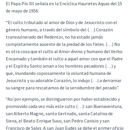
El Papa Pío XII señala en la Encíclica Haurietes Aquas del 15
de mayo de 1956:
“El culto tributado al amor de Dios y de Jesucristo con el
género humano, a través del símbolo del (…) Corazón
transvulnerado del Redentor, no ha estado jamás
completamente ausente de la piedad de los fieles. (…) No
es otra cosa que el culto al Amor divino y humano del Verbo
Encamado y también el culto a aquel amor con que el Padre
y el Espíritu Santo aman a los hombres pecadores (…) y
que, inundando copiosamente la voluntad humana de
Jesucristo y su adorable Corazón, lo indujo (…) a derramar
su sangre para rescatamos de la servidumbre del pecado”.
“Así por ejemplo, se distinguieron por haber establecido y
promovido cada vez más este culto (…): san Buenaventura,
san Alberto Magno, santa Gertrudis, santa Catalina de
Siena, el Beato Enrique Suso, san Pedro Canisio y san
Francisco de Sales. A san Juan Eudes se debe el primer oficio