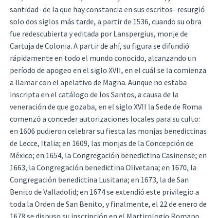
santidad -de la que hay constancia en sus escritos- resurgió
solo dos siglos más tarde, a partir de 1536, cuando su obra
fue redescubierta y editada por Lanspergius, monje de
Cartuja de Colonia. A partir de ahí, su figura se difundió
rápidamente en todo el mundo conocido, alcanzando un
período de apogeo en el siglo XVII, en el cuál se la comienza
a llamar con el apelativo de Magna. Aunque no estaba
inscripta en el catálogo de los Santos, a causa de la
veneración de que gozaba, en el siglo XVII la Sede de Roma
comenzó a conceder autorizaciones locales para su culto:
en 1606 pudieron celebrar su fiesta las monjas benedictinas
de Lecce, Italia; en 1609, las monjas de la Concepción de
México; en 1654, la Congregación benedictina Casinense; en
1663, la Congregación benedictina Olivetana; en 1670, la
Congregación benedictina Lusitana; en 1673, la de San
Benito de Valladolid; en 1674 se extendió este privilegio a
toda la Orden de San Benito, y finalmente, el 22 de enero de
1678 se dispuso su inscripción en el Martirologio Romano.